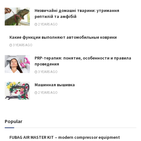
Незвичайні домашні тварини: утримання
рептилій та амфібій
2 YEARS AGO
Какие функции выполняют автомобильные коврики
3 YEARS AGO
PRP-терапия: понятие, особенности и правила
проведения
3 YEARS AGO
Машинная вышивка
2 YEARS AGO
Popular
FUBAG AIR MASTER KIT – modern compressor equipment