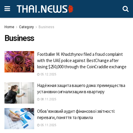
Home
Category
Business
Business
Footballer M. Khadzhynov filed a fraud complaint
with the UAE police against BestChange after
losing $250,000 through the CoinCraddle exchange
05.12.2025
Надёжная защита вашего дома: преимущества
установки сигнализации в квартиру
08.11.2025
Обов’язковий аудит фінансової звітності:
переваги, поняття та правила
05.11.2025