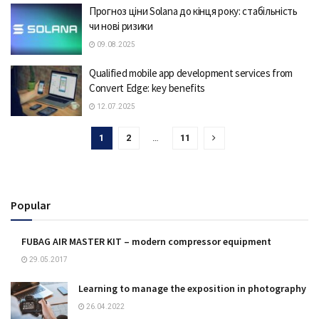
Прогноз ціни Solana до кінця року: стабільність
чи нові ризики
09.08.2025
Qualified mobile app development services from
Convert Edge: key benefits
12.07.2025
1
2
…
11
Popular
FUBAG AIR MASTER KIT – modern compressor equipment
29.05.2017
Learning to manage the exposition in photography
26.04.2022