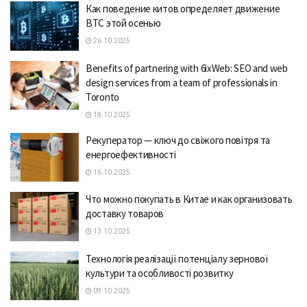
Как поведение китов определяет движение
BTC этой осенью
26.10.2025
Benefits of partnering with 6ixWeb: SEO and web
design services from a team of professionals in
Toronto
18.10.2025
Рекуператор — ключ до свіжого повітря та
енергоефективності
16.10.2025
Что можно покупать в Китае и как организовать
доставку товаров
13.10.2025
Технологія реалізації потенціалу зернової
культури та особливості розвитку
09.10.2025