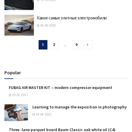
Какие самые элитные электромобили
06.06.2025
1
2
…
9
Popular
FUBAG AIR MASTER KIT – modern compressor equipment
29.05.2017
Learning to manage the exposition in photography
26.04.2022
Three -lane parquet board Baum Classic oak white oil (C4)