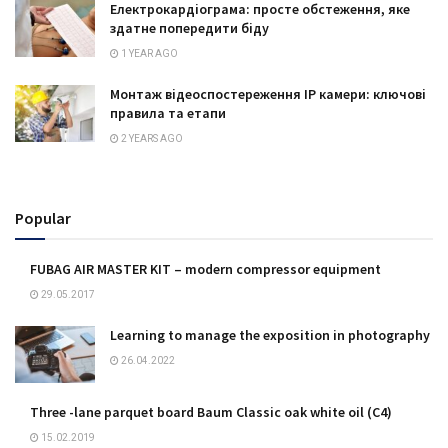
Електрокардіограма: просте обстеження, яке
здатне попередити біду
1 YEAR AGO
Монтаж відеоспостереження IP камери: ключові
правила та етапи
2 YEARS AGO
Popular
FUBAG AIR MASTER KIT – modern compressor equipment
29.05.2017
Learning to manage the exposition in photography
26.04.2022
Three -lane parquet board Baum Classic oak white oil (C4)
15.02.2019