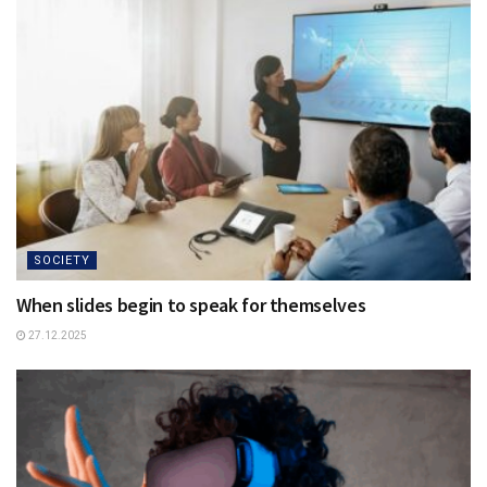
SOCIETY
When slides begin to speak for themselves
27.12.2025