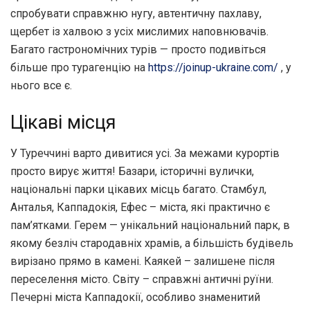
спробувати справжню нугу, автентичну пахлаву,
щербет із халвою з усіх мислимих наповнювачів.
Багато гастрономічних турів — просто подивіться
більше про турагенцію на
https://joinup-ukraine.com/
, у
нього все є.
Цікаві місця
У Туреччині варто дивитися усі. За межами курортів
просто вирує життя! Базари, історичні вулички,
національні парки цікавих місць багато. Стамбул,
Анталья, Каппадокія, Ефес – міста, які практично є
пам’ятками. Герем — унікальний національний парк, в
якому безліч стародавніх храмів, а більшість будівель
вирізано прямо в камені. Каякей – залишене після
переселення місто. Світу – справжні античні руїни.
Печерні міста Каппадокії, особливо знаменитий