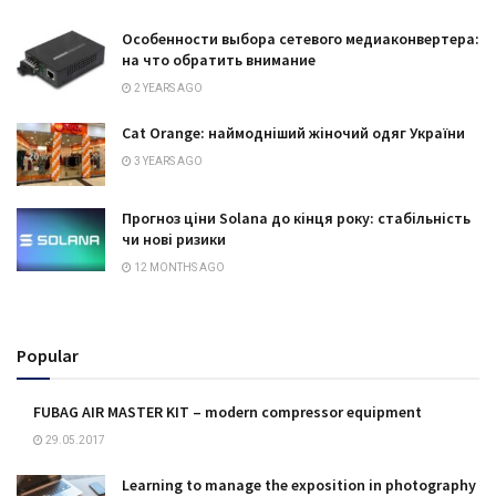
Особенности выбора сетевого медиаконвертера:
на что обратить внимание
2 YEARS AGO
Cat Orange: наймодніший жіночий одяг України
3 YEARS AGO
Прогноз ціни Solana до кінця року: стабільність
чи нові ризики
12 MONTHS AGO
Popular
FUBAG AIR MASTER KIT – modern compressor equipment
29.05.2017
Learning to manage the exposition in photography