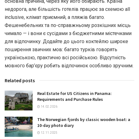
основна причина, через яку його обирають. Країна
недорога, але більшість готелів працює за схемою all
inclusive, клімат приємний, а пляжів багато.
Фешенебельних та по-справжньому розкішних місць
чимало — і вони є сусідами з бюджетними містечками
для відпочинку. Додайте до цього коктейлю широке
поширення звичних мов: багато турків говорять
українською, практично всі російською. Відсутність
мовного бар’єру робить відпочинок особливо зручним.
Related posts
Real Estate for US Citizens in Panama:
Requirements and Purchase Rules
14.02.2026
The Norwegian fjords by classic wooden boat: a
10-day photo diary
12.11.2025