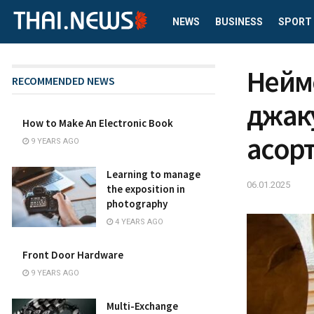
NEWS
BUSINESS
SPORT
Неймо
RECOMMENDED NEWS
джаку
How to Make An Electronic Book
асорт
9 YEARS AGO
Learning to manage
06.01.2025
the exposition in
photography
4 YEARS AGO
Front Door Hardware
9 YEARS AGO
Multi-Exchange