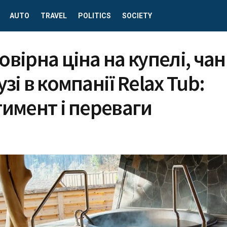
AUTO
TRAVEL
POLITICS
SOCIETY
вірна ціна на купелі, чан
зі в компанії Relax Tub:
имент і переваги