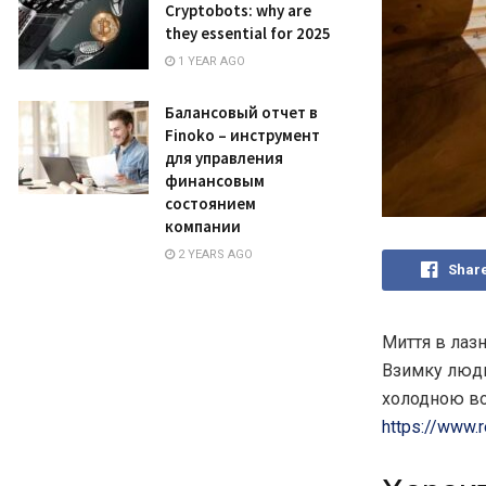
Cryptobots: why are
they essential for 2025
1 YEAR AGO
Балансовый отчет в
Finoko – инструмент
для управления
финансовым
состоянием
компании
2 YEARS AGO
Shar
Миття в лаз
Взимку люди 
холодною в
https://www.