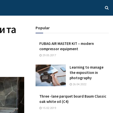
и та
Popular
FUBAG AIR MASTER KIT – modern
compressor equipment
29.05.2017
Learning to manage
the exposition in
photography
26.04.2022
Three -lane parquet board Baum Classic
oak white oil (C4)
15.02.2019