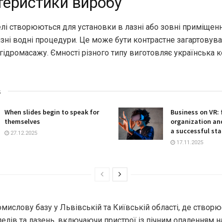
теристики виробу
елі створюються для установки в лазні або зовні приміщен
зні водні процедури. Це може бути контрастне загартовува
гідромасажу. Ємності різного типу виготовляє українська 
s
When slides begin to speak for
Business on VR: 
themselves
organization and
a successful sta
27.12.2025
17.11.2025
мислову базу у Львівській та Київській області, де створю
пелів та лазень, включаючи пристрої із пічним опаленням н