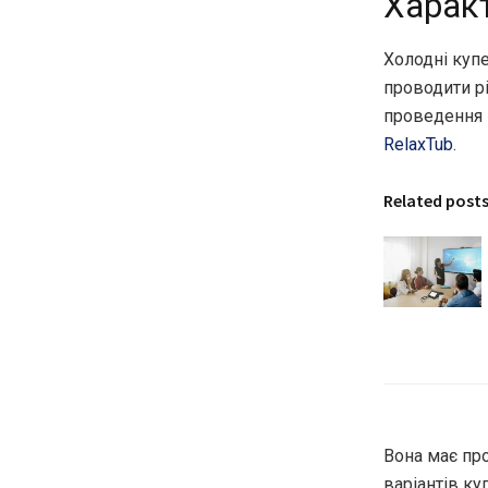
Харак
Холодні куп
проводити рі
проведення 
RelaxTub
.
Related post
Вона має про
варіантів ку