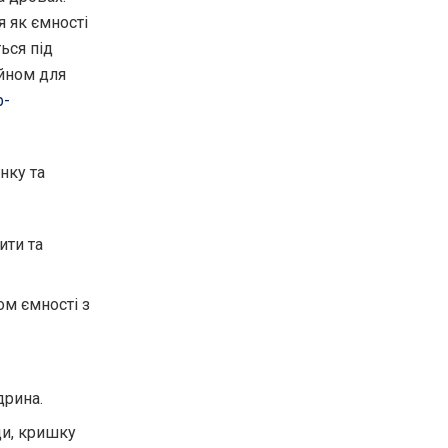
 як ємності
ься під
йном для
b-
нку та
ити та
ом ємності з
дрина.
ди, кришку