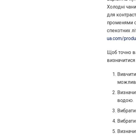
Холодні чани
для контраст
променями с
спекотних лі
ua.com/produ
Щоб точно ви
визначитися
Вивчити 
можливо
Визначи
водою.
Вибрати
Вибрати
Визначит