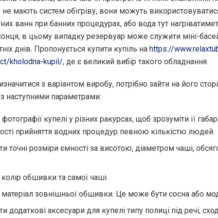
 не мають систем обігріву, вони можуть використовуватися
них ванн при банних процедурах, або вода тут нагріватимет
онця, в цьому випадку резервуар може служити міні-басе
тніх днів. Пропонується купити купіль на
https://www.relaxtu
ct/kholodna-kupil/
, де є великий вибір такого обладнання.
значитися з варіантом виробу, потрібно зайти на його сторі
 з наступними параметрами:
фотографії купелі у різних ракурсах, щоб зрозуміти її габар
сті прийняття водних процедур певною кількістю людей.
ти точні розміри ємності за висотою, діаметром чаші, обсяг
 колір обшивки та самої чаші.
 матеріал зовнішньої обшивки. Це може бути сосна або мо
и додаткові аксесуари для купелі типу полиці під речі, схо