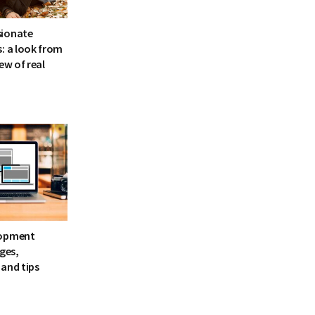
sionate
: a look from
ew of real
lopment
ages,
and tips