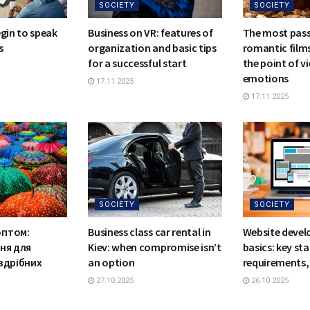
SOCIETY
SOCIETY
egin to speak
Business on VR: features of
The most pas
s
organization and basic tips
romantic films
for a successful start
the point of vi
emotions
17.11.2025
17.11.2025
SOCIETY
SOCIETY
оптом:
Business class car rental in
Website deve
ння для
Kiev: when compromise isn’t
basics: key st
оздрібних
an option
requirements, 
27.10.2025
26.10.2025