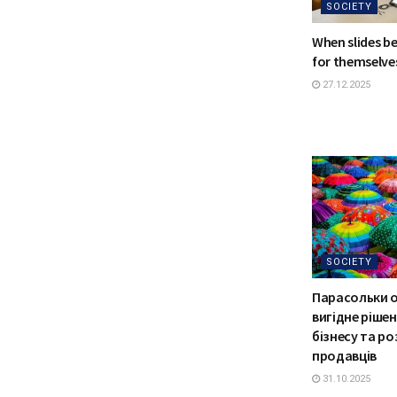
SOCIETY
When slides b
for themselve
27.12.2025
SOCIETY
Парасольки 
вигідне ріше
бізнесу та р
продавців
31.10.2025