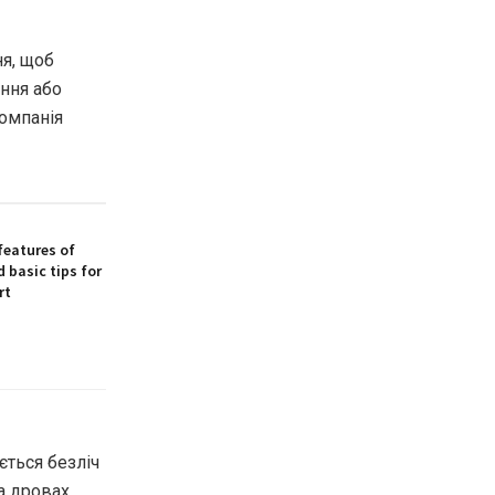
ня, щоб
ння або
компанія
features of
 basic tips for
rt
ється безліч
а дровах.