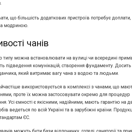
.
ати, що більшість додаткових пристроїв потребує доплати, 
а модриною.
вості чанів
го типу можна встановлювати на вулиці чи всередині примі
ть підведення комунікацій, створення фундаменту. Досить 
данчика, який витримає вагу чана з водою та людьми.
айчастіше використовується в комплексі з чанами, що мают
знями, проте їх можна застосовувати окремо для процедур
ня. Усі ємності є якісними, надійними, мають гарантію на д
ів ведеться по всій Україні та в зарубіжні країни. Продук
тандартам ЄС.
ачів можуть бути бази відпочинку, готелі, санаторії та при