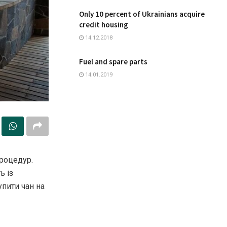
Only 10 percent of Ukrainians acquire
credit housing
14.12.2018
Fuel and spare parts
14.01.2019
процедур.
ь із
пити чан на