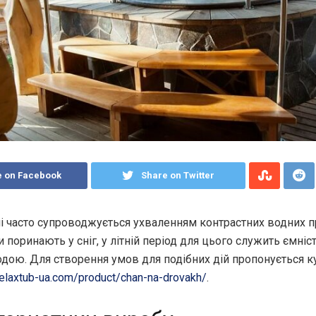
e on Facebook
Share on Twitter
ні часто супроводжується ухваленням контрастних водних 
поринають у сніг, у літній період для цього служить ємніст
одою.
Для створення умов для подібних дій пропонується ку
relaxtub-ua.com/product/chan-na-drovakh/
.