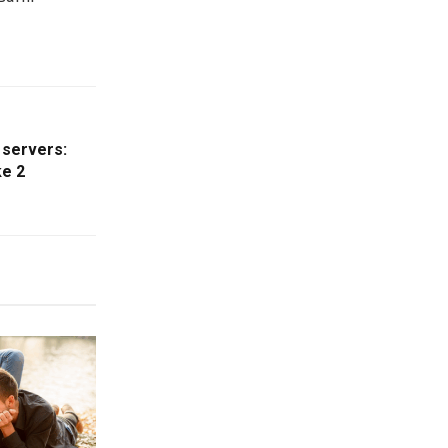
 servers:
ke 2