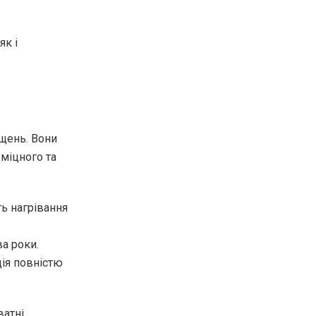
як і
щень. Вони
міцного та
ь нагрівання
ва роки.
ція повністю
ватні