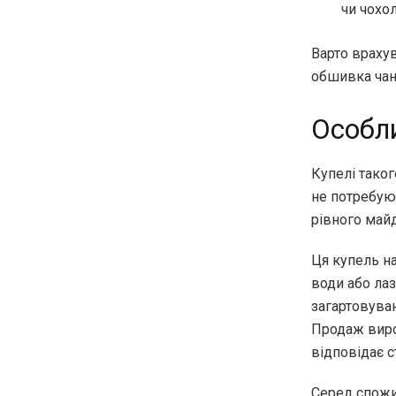
чи чохол
Варто врахув
обшивка чан
Особли
Купелі тако
не потребую
рівного май
Ця купель н
води або ла
загартовуван
Продаж вироб
відповідає с
Серед спожив