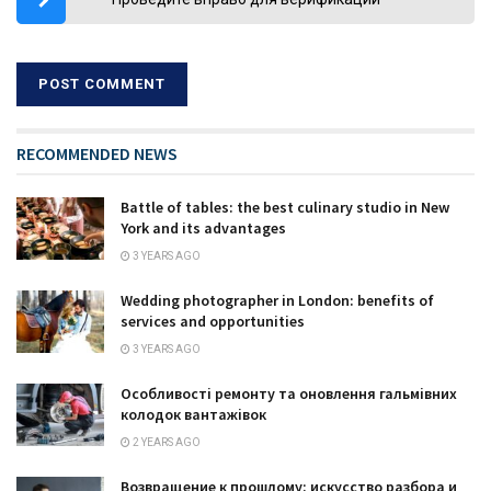
RECOMMENDED NEWS
Battle of tables: the best culinary studio in New
York and its advantages
3 YEARS AGO
Wedding photographer in London: benefits of
services and opportunities
3 YEARS AGO
Особливості ремонту та оновлення гальмівних
колодок вантажівок
2 YEARS AGO
Возвращение к прошлому: искусство разбора и