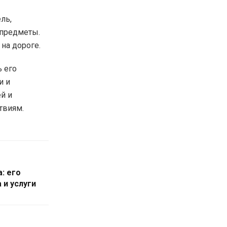
ль,
 предметы.
на дороге.
 его
и и
й и
твиям.
: его
и услуги