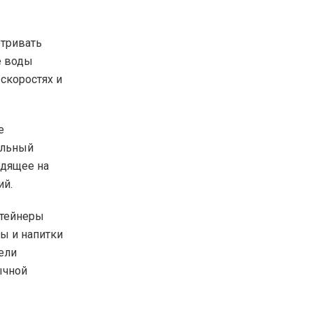
етривать
е воды
скоростях и
е
альный
одящее на
ий.
нтейнеры
ы и напитки
ели
ычной