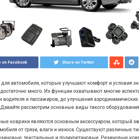
e on Facebook
Share on Twitter
 для автомобиля, которые улучшают комфорт и условия э
 достаточно много.
Их функции охватывают многие аспект
и водителя и пассажиров, до улучшения аэродинамических
 Давайте рассмотрим основные виды такого оборудования
ые коврики являются основным аксессуаром, который з
мобиля от грязи, влаги и износа. Существуют различные т
езиновые, текстильные и полиуретановые. Резиновые ков