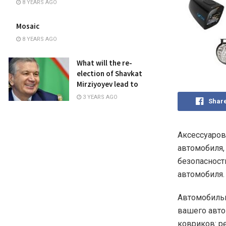
8 YEARS AGO
Mosaic
8 YEARS AGO
What will the re-
election of Shavkat
Mirziyoyev lead to
3 YEARS AGO
Shar
Аксессуаров
автомобиля,
безопасност
автомобиля.
Автомобильн
вашего авто
ковриков: р