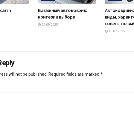
car in
Багажный автоковрик:
Автоковрики:
критерии выбора
виды, характ
советы по вы
24.09.2025
15.07.2025
Reply
*
ess will not be published.
Required fields are marked