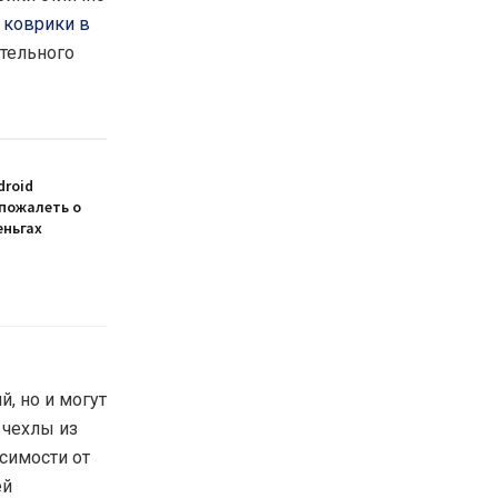
 коврики в
ательного
droid
 пожалеть о
еньгах
, но и могут
 чехлы из
исимости от
ей