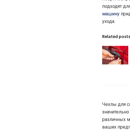
подходят дл
машину
прид
ухода.
Related post
Чехлы для с
значительно
различных ма
ваших предп