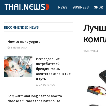
NEWS
BUSINESS
SPORT
Лучш
RECOMMENDED NEWS
комп
How to make yogurt
8 YEARS AGO
16.07.2024
Исследование
потребителей
брендинговым
агентством: понятие
и суть
2 YEARS AGO
Soft warm and long heat or how to
choose a furnace for a bathhouse