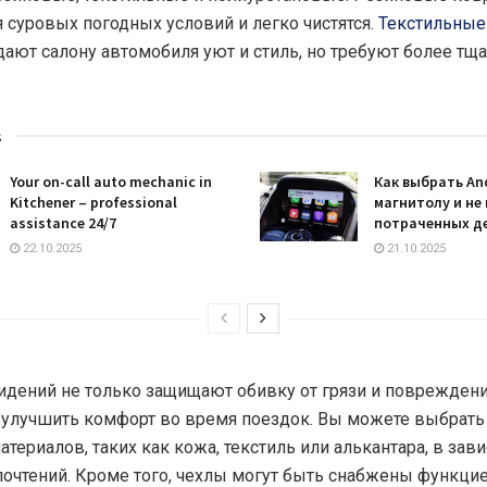
я суровых погодных условий и легко чистятся.
Текстильные
ают салону автомобиля уют и стиль, но требуют более тщ
s
Your on-call auto mechanic in
Как выбрать An
Kitchener – professional
магнитолу и не
assistance 24/7
потраченных д
22.10.2025
21.10.2025
идений не только защищают обивку от грязи и повреждений
 улучшить комфорт во время поездок. Вы можете выбрать
териалов, таких как кожа, текстиль или алькантара, в зав
очтений. Кроме того, чехлы могут быть снабжены функци