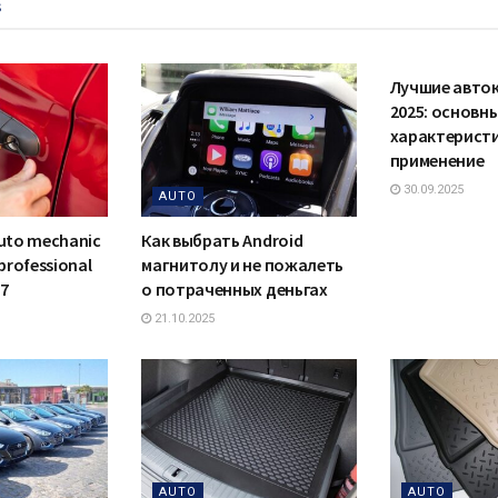
s
AUTO
Лучшие авто
2025: основн
характеристи
применение
30.09.2025
AUTO
auto mechanic
Как выбрать Android
 professional
магнитолу и не пожалеть
/7
о потраченных деньгах
21.10.2025
AUTO
AUTO