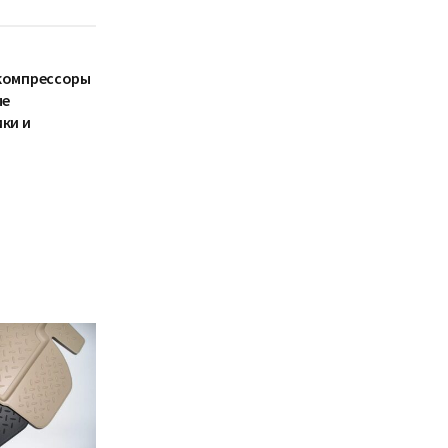
компрессоры
ые
ки и