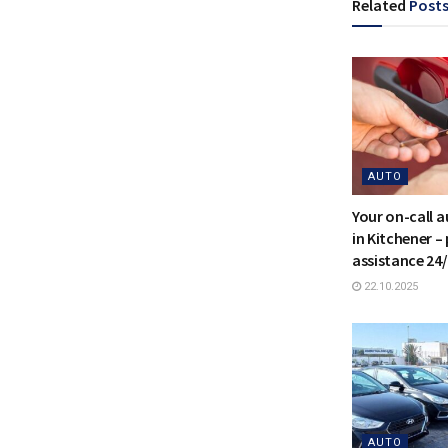
Related
Post
AUTO
Your on-call 
in Kitchener –
assistance 24
22.10.2025
AUTO