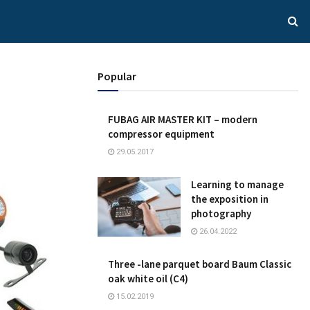
Popular
FUBAG AIR MASTER KIT – modern
compressor equipment
29.05.2017
Learning to manage
the exposition in
photography
26.04.2022
Three -lane parquet board Baum Classic
oak white oil (C4)
15.02.2019