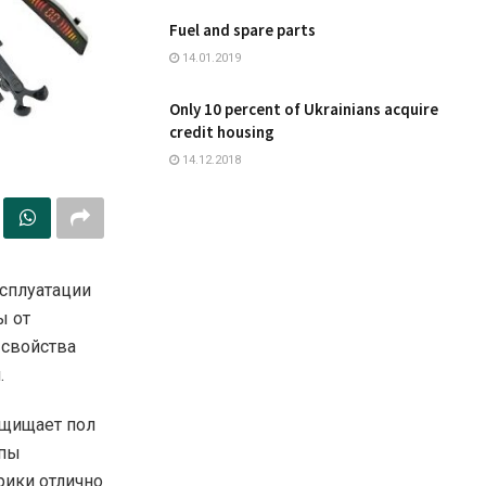
Fuel and spare parts
14.01.2019
Only 10 percent of Ukrainians acquire
credit housing
14.12.2018
ксплуатации
ы от
 свойства
.
ащищает пол
ипы
рики отлично