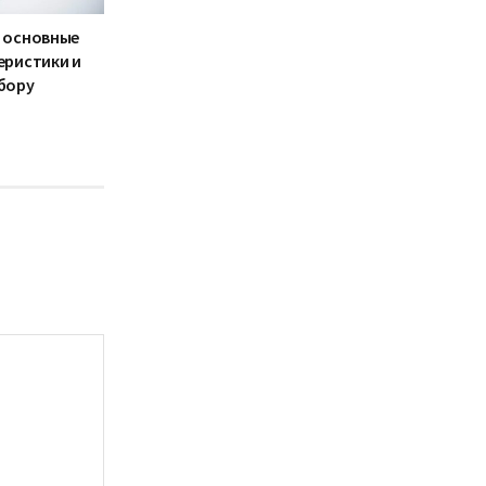
 основные
еристики и
бору