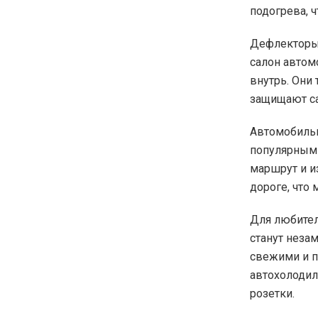
подогрева, ч
Дефлекторы 
салон автом
внутрь. Они
защищают са
Автомобильн
популярными
маршрут и и
дороге, что
Для любител
станут неза
свежими и п
автохолодиль
розетки.