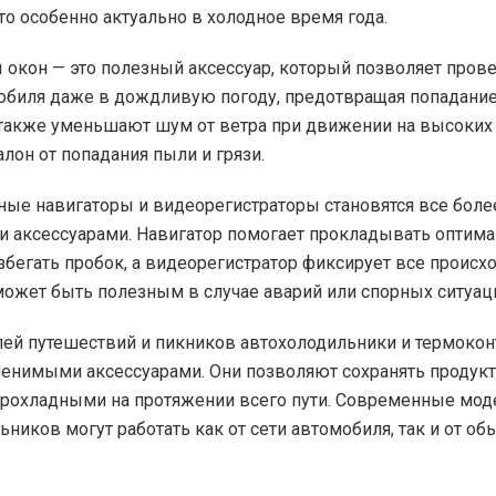
то особенно актуально в холодное время года.
окон — это полезный аксессуар, который позволяет пров
обиля даже в дождливую погоду, предотвращая попадани
 также уменьшают шум от ветра при движении на высоких 
лон от попадания пыли и грязи.
ые навигаторы и видеорегистраторы становятся все боле
 аксессуарами. Навигатор помогает прокладывать оптим
збегать пробок, а видеорегистратор фиксирует все происх
 может быть полезным в случае аварий или спорных ситуац
ей путешествий и пикников автохолодильники и термоко
менимыми аксессуарами. Они позволяют сохранять продукт
рохладными на протяжении всего пути. Современные мод
ников могут работать как от сети автомобиля, так и от об