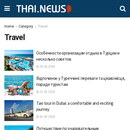
Home
Category
Travel
Travel
Особенности организации отдыха в Турции и
несколько советов
03.06.2024
Відпочинок у Туреччині: переваги та цікаві місця,
поради туристам
22.04.2024
Taxi tour in Dubai: a comfortable and exciting
journey
05.04.2024
Путешествие по очаровательным