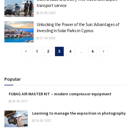
transport service
20.09.2023
Unlocking the Power of the Sun: Advantages of
Investing in Solar Parks in Cyprus
27.06.2023
1
2
3
4
…
6
Popular
FUBAG AIR MASTER KIT – modern compressor equipment
29.05.2017
Learning to manage the exposition in photography
26.04.2022