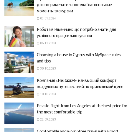
достопримечательностям Гоа: основные
моменты экскурсии
03.01.2024
Робота в Німеччині: що потрібно знати для
успішного працевлаштування
06.11.2023
Choosing a house in Cyprus with MySpace: rules
and tips
30.10.2023
Компания «Helitaxi24»: наивысший комфорт
воздушных путешествий по приемлемой цене
10.10.2023
Private flight from Los Angeles at the best price for
the most comfortable trip
22.09.2023
Comfortable and worry-free travel with airport