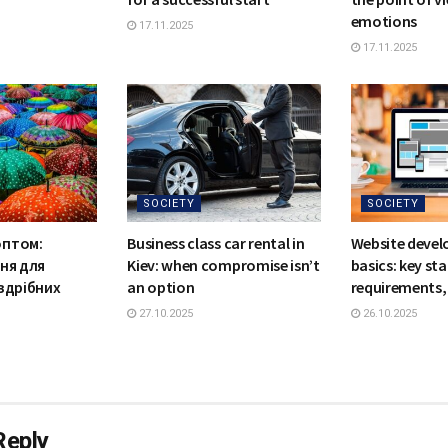
emotions
17.11.2025
17.11.2025
SOCIETY
SOCIETY
оптом:
Business class car rental in
Website deve
ння для
Kiev: when compromise isn’t
basics: key st
оздрібних
an option
requirements, 
27.10.2025
26.10.2025
Reply