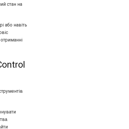
ий стан на
і або навіть
рвіс
 отриманні
ontrol
нструментів
онувати
тва.
айти