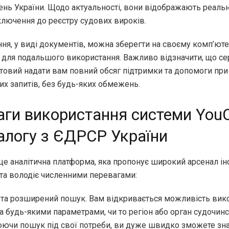
ень України. Щодо актуальності, вони відображають реальн
ключення до реєстру судових вироків.
ня, у виді документів, можна зберегти на своєму комп’ютер
 для подальшого використання. Важливо відзначити, що се
отовий надати вам повний обсяг підтримки та допомоги при
их запитів, без будь-яких обмежень.
ги використання системи YouC
алогу з ЄДРСР України
 це аналітична платформа, яка пропонує широкий арсенал і
 та володіє численними перевагами:
 та розширений пошук. Вам відкривається можливість вик
а будь-якими параметрами, чи то регіон або орган судочинс
ючи пошук під свої потреби, ви дуже швидко зможете зн