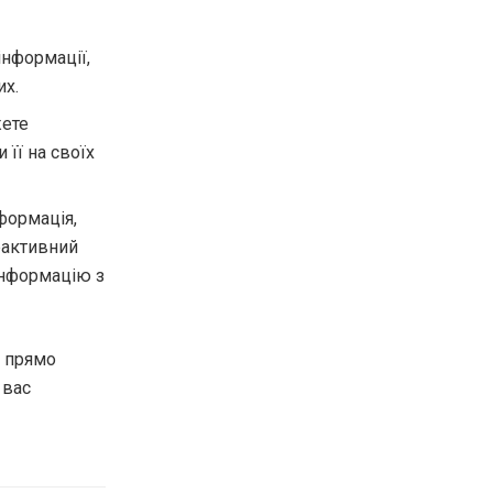
інформації,
их.
жете
її на своїх
формація,
рактивний
інформацію з
l прямо
 вас