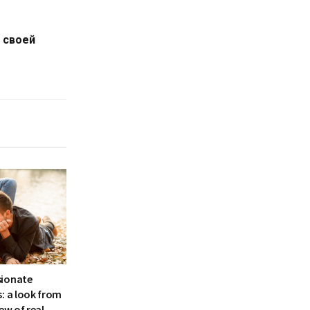
 своей
sionate
: a look from
ew of real