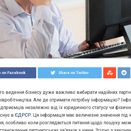
e on Facebook
Share on Twitter
го ведення бізнесу дуже важливо вибирати надійних партн
півробітництва. Але де отримати потрібну інформацію?
Інфо
ідприємців незалежно від їх юридичного статусу чи фізичн
існує в
ЄДРСР
. Ця інформація має величезне значення під 
я, особливо коли розглядається питання щодо пошуку мо
встановлення партнерських зв’язків з ними. Згідно з закона