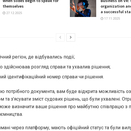
When slides begin to speak for
Business on VR: 
themselves
organization and
a successful sta
27.12.2025
17.11.2025
чний регіон, де відбувались події;
що здійснював розгляд справи та ухвалив рішення;
ний ідентифікаційний номер справи чи рішення.
ю потрібного документа, вам буде відкрита можливість о
ом та з’ясувати зміст судових рішень, що були ухвалені. От
може визначити ваше рішення про майбутню співпрацю з 
иємництва.
римані через платформу, мають офіційний статус та були вил