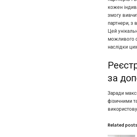
кожен індив
змогу вивчит
партнери, з 
Цей унікальн
можливого сп
наслідки цих
Реєстр
за доп
Заради макс
фізичними т
використовув
Related post