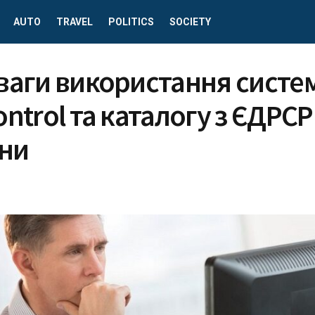
AUTO
TRAVEL
POLITICS
SOCIETY
ваги використання систе
ntrol та каталогу з ЄДРСР
їни