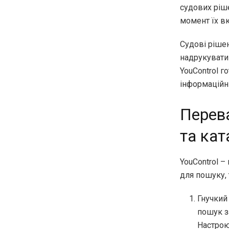
судових ріш
момент їх в
Судові рішен
надрукувати
YouControl г
інформаційн
Перева
та кат
YouControl –
для пошуку,
Гнучкий
пошук з
Настрою