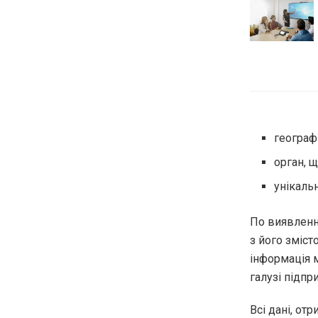
географі
орган, 
унікаль
По виявленн
з його зміст
інформація 
галузі підпр
Всі дані, от