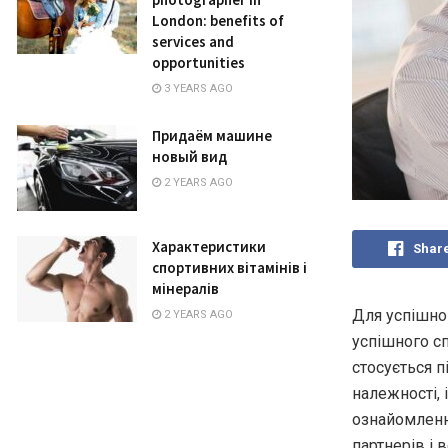
London: benefits of
services and
opportunities
3 YEARS AGO
Придаём машине
новый вид
2 YEARS AGO
Характеристики
Shar
спортивних вітамінів і
мінералів
Для успішно
2 YEARS AGO
успішного с
стосується п
належності, 
ознайомленн
партнерів і 