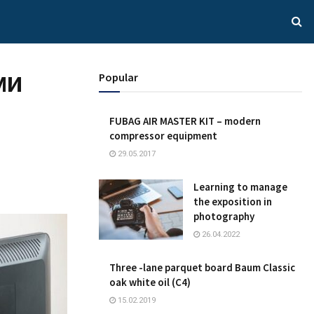
ми
Popular
FUBAG AIR MASTER KIT – modern
compressor equipment
29.05.2017
Learning to manage
the exposition in
photography
26.04.2022
Three -lane parquet board Baum Classic
oak white oil (C4)
15.02.2019