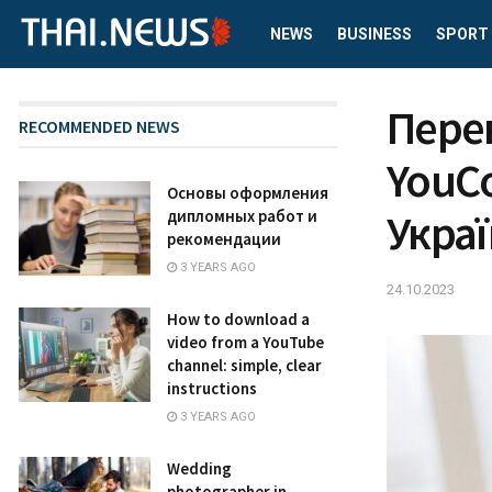
NEWS
BUSINESS
SPORT
Пере
RECOMMENDED NEWS
YouCo
Основы оформления
Укра
дипломных работ и
рекомендации
3 YEARS AGO
24.10.2023
How to download a
video from a YouTube
channel: simple, clear
instructions
3 YEARS AGO
Wedding
photographer in