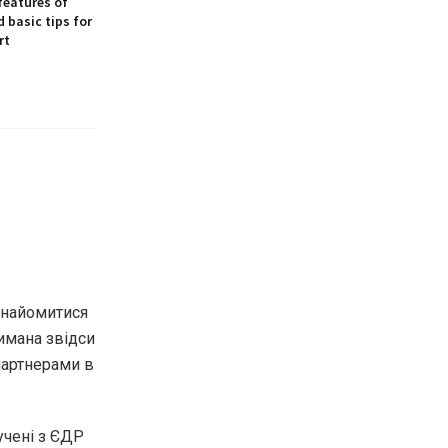
features of
 basic tips for
rt
знайомитися
римана звідси
партнерами в
учені з ЄДР