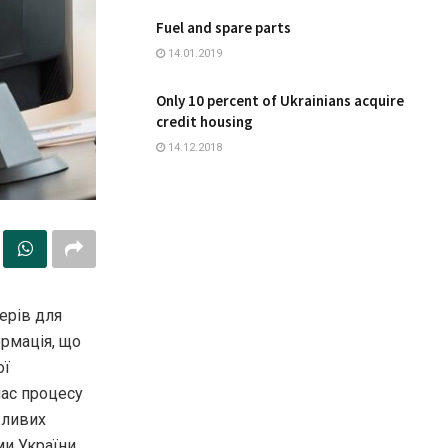
Fuel and spare parts
14.01.2019
Only 10 percent of Ukrainians acquire
credit housing
14.12.2018
ерів для
рмація, що
ої
час процесу
жливих
ми України,