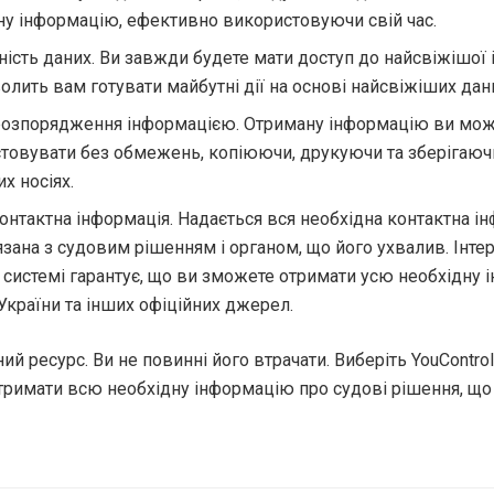
ну інформацію, ефективно використовуючи свій час.
ність даних. Ви завжди будете мати доступ до найсвіжішої 
олить вам готувати майбутні дії на основі найсвіжіших дан
розпорядження інформацією. Отриману інформацію ви мо
товувати без обмежень, копіюючи, друкуючи та зберігаючи 
х носіях.
онтактна інформація. Надається вся необхідна контактна ін
язана з судовим рішенням і органом, що його ухвалив. Інте
 системі гарантує, що ви зможете отримати усю необхідну 
країни та інших офіційних джерел.
ний ресурс. Ви не повинні його втрачати. Виберіть YouContro
отримати всю необхідну інформацію про судові рішення, що