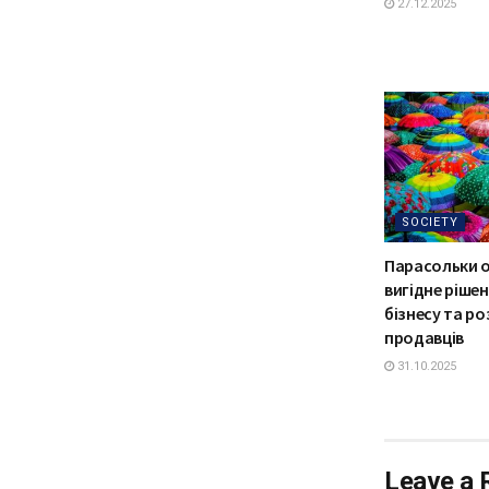
27.12.2025
SOCIETY
Парасольки 
вигідне ріше
бізнесу та р
продавців
31.10.2025
Leave a 