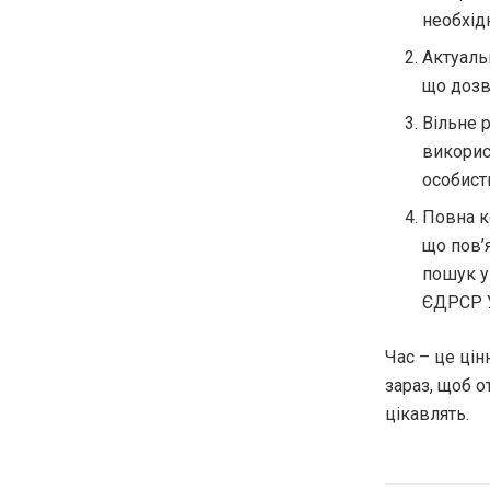
необхід
Актуаль
що дозв
Вільне 
викорис
особисти
Повна к
що пов’
пошук у
ЄДРСР У
Час – це цін
зараз, щоб 
цікавлять.