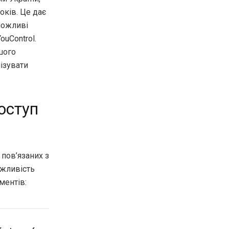
оків. Це дає
можливі
ouControl.
шого
ізувати
оступ
пов’язаних з
ожливість
ментів: