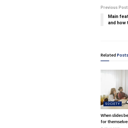
Previous Post
Main fea
and how t
Related
Post
SOCIETY
When slides b
for themselve