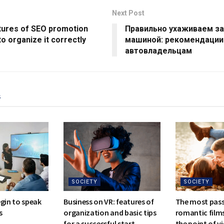
Next Post
tures of SEO promotion
Правильно ухаживаем за
o organize it correctly
машиной: рекомендации
автовладельцам
s
SOCIETY
SOCIETY
egin to speak
Business on VR: features of
The most pas
s
organization and basic tips
romantic films
for a successful start
the point of vi