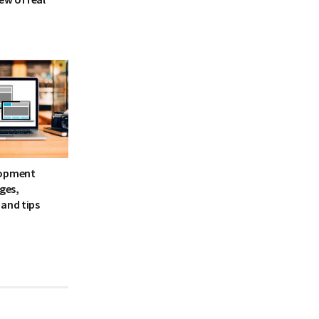
lopment
ages,
and tips