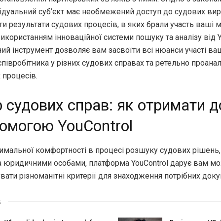
ідуальний суб’єкт має необмежений доступ до судових вир
и результати судових процесів, в яких брали участь ваші 
використанням інноваційної системи пошуку та аналізу від Y
ий інструмент дозволяє вам засвоїти всі нюанси участі ва
івробітника у різних судових справах та ретельно проанал
 процесів.
 судових справ: як отримати д
омогою YouControl
имальної комфортності в процесі розшуку судових рішень, 
а юридичними особами, платформа YouControl дарує вам м
ати різноманітні критерії для знаходження потрібних доку
s