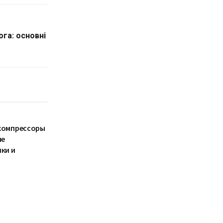
ога: основні
компрессоры
ые
ки и