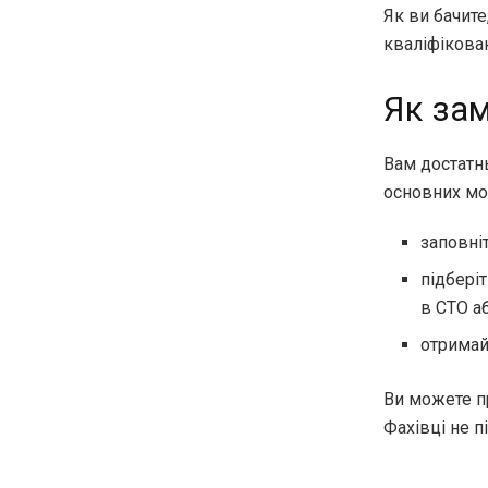
Як ви бачите
кваліфікован
Як зам
Вам достатнь
основних мо
заповні
підберіт
в СТО а
отримай
Ви можете п
Фахівці не п