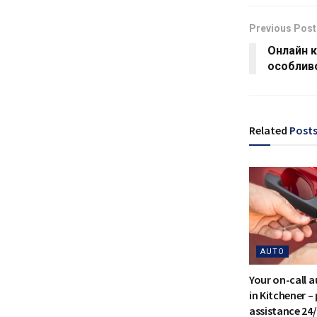
Previous Post
Онлайн к
особливо
Related
Post
AUTO
Your on-call 
in Kitchener –
assistance 24