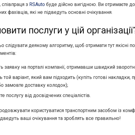
, співпраця з
RSAuto
буде дійсно вигідною. Ви отримаєте д
их фахівців, які не підведуть основні очікування.
овити послуги у цій організації
о слідувати деякому алгоритму, щоб отримати тут якісні п
ментів:
ть заявку на порталі компанії, отримавши швидкий зворотни
ь той варіант, який вам підходить (купіть готові накладки,
бо замовте доставку колодок);
те послугу від досвідчених спеціалістів.
родовжувати користуватися транспортним засобом із комф
ідведуть ваші очікування та зроблять все правильно!