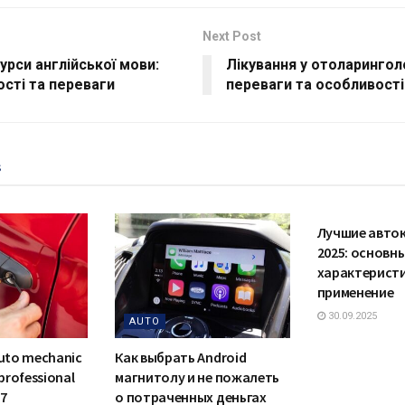
Next Post
урси англійської мови:
Лікування у отоларингол
сті та переваги
переваги та особливості
s
AUTO
Лучшие авто
2025: основн
характеристи
применение
30.09.2025
AUTO
auto mechanic
Как выбрать Android
 professional
магнитолу и не пожалеть
/7
о потраченных деньгах