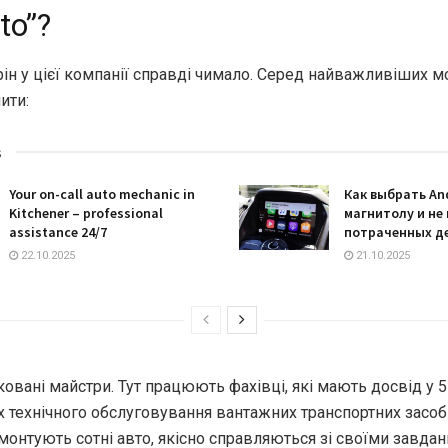
to”?
ін у цієї компанії справді чимало. Серед найважливіших м
ити:
s
Your on-call auto mechanic in
Как выбрать An
Kitchener – professional
магнитолу и не
assistance 24/7
потраченных д
22.10.2025
21.10.2025
ковані майстри. Тут працюють фахівці, які мають досвід у 5
х технічного обслуговування вантажних транспортних засобі
монтують сотні авто, якісно справляються зі своїми завдан