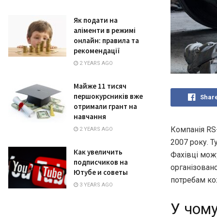
Як подати на
аліменти в режимі
онлайн: правила та
рекомендації
2 YEARS AGO
Майже 11 тисяч
першокурсників вже
Shar
отримали грант на
навчання
Компанія RS-
2 YEARS AGO
2007 року. Т
Как увеличить
Фахівці мо
подписчиков на
організован
Ютубе и советы
потребам ко
3 YEARS AGO
У чому