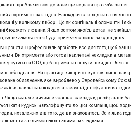
жають проблеми там, де вони ще не дали про себе знати.
ний асортимент накладок. Накладки та колодки в наявност
овані у великому виборі. Це як оригінальні елементи, і які
дні бюджету людини. Якщо раптом якоїсь деталі не знайшл
ті, ваше замовлення буде привезено лише за один день.
вні роботи. Професіонали зроблять все для того, щоб ваші 
ьними. Ви отримаєте або готові наклепані накладки в магази
звернутися на СТО, щоб отримати послуги швидко і без фо
ійне обладнання. На практиці використовується лише найк
ізоване обладнання, яке вироблено у Європейському Союзі
є якісно наклеїти накладки, а також відшліфувати колодки
а. Якщо ви вже виявили зношені накладки, розібравши бар
ься їхати кудись. Зателефонуйте до цієї компанії, щоб воді
одки, незалежно від того, де ви знаходитесь. За кілька год
 елементи з новими наклепаними накладками.