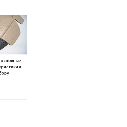
 основные
еристики и
бору