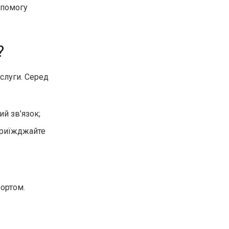
опомогу
?
ослуги. Серед
й зв’язок;
 приїжджайте
ортом.