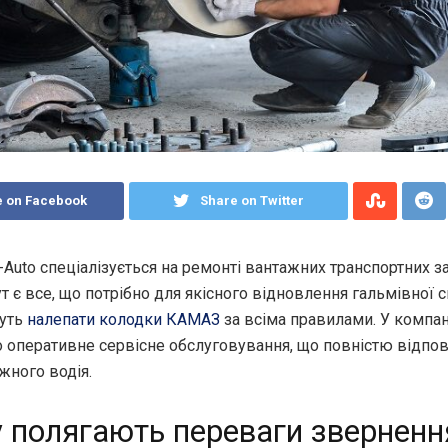
e on Facebook
Share on Twitter
Auto спеціалізується на ремонті вантажних транспортних з
ут є все, що потрібно для якісного відновлення гальмівної 
жуть
налепати колодки КАМАЗ
за всіма правилами. У компан
о оперативне сервісне обслуговування, що повністю відпов
жного водія.
 полягають переваги зверненн