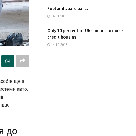
Fuel and spare parts
14.01.2019
Only 10 percent of Ukrainians acquire
credit housing
14.12.2018
асобів ще з
системи авто.
ії
ідає
я до