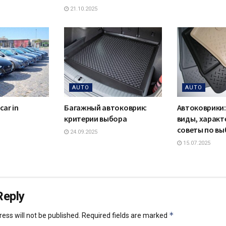
21.10.2025
AUTO
AUTO
car in
Багажный автоковрик:
Автоковрики:
критерии выбора
виды, характ
советы по вы
24.09.2025
15.07.2025
Reply
*
ess will not be published.
Required fields are marked