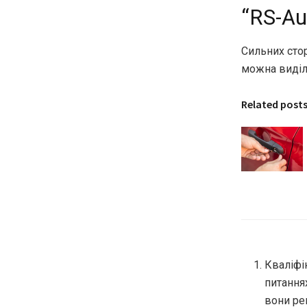
“RS-Au
Сильних стор
можна виділ
Related post
Кваліфі
питання
вони ре