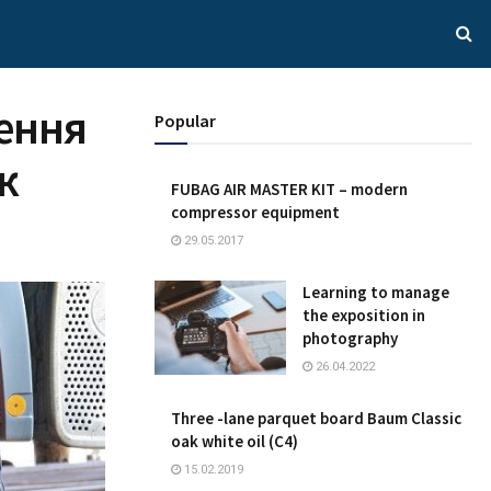
лення
Popular
к
FUBAG AIR MASTER KIT – modern
compressor equipment
29.05.2017
Learning to manage
the exposition in
photography
26.04.2022
Three -lane parquet board Baum Classic
oak white oil (C4)
15.02.2019