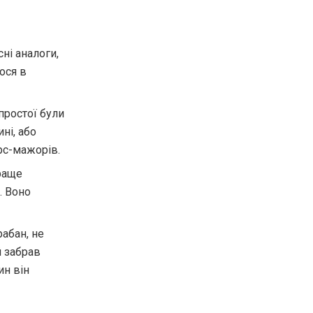
і
сні аналоги,
ося в
простої були
ні, або
рс-мажорів.
раще
. Воно
.
абан, не
й забрав
ин він