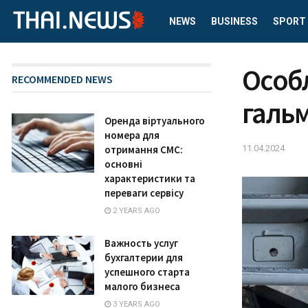
NEWS
BUSINESS
SPORT
Особ
RECOMMENDED NEWS
галь
Оренда віртуального
номера для
11.04.2024
отримання СМС:
основні
характеристики та
переваги сервісу
2 YEARS AGO
Важность услуг
бухгалтерии для
успешного старта
малого бизнеса
3 YEARS AGO