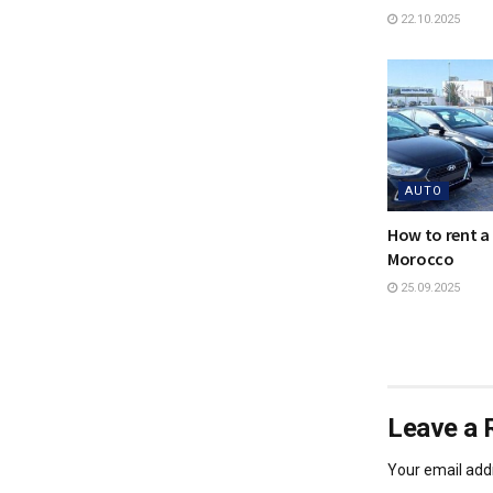
22.10.2025
AUTO
How to rent a 
Morocco
25.09.2025
Leave a 
Your email addr