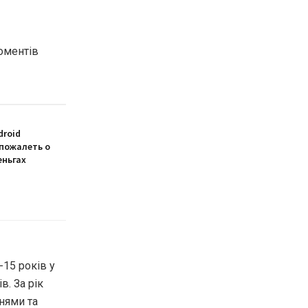
оментів
droid
 пожалеть о
еньгах
-15 років у
в. За рік
нями та