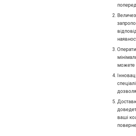
поперед
Величез
запропон
відпові
наявнос
Операти
мінімал
можете 
Інновац
спеціал
дозволя
Доставк
доведет
ваші кол
поверне