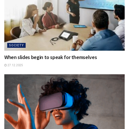
SOCIETY
When slides begin to speak for themselves
27.12.2025