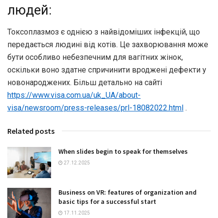
людей:
Токсоплазмоз є однією з найвідоміших інфекцій, що
передається людині від котів. Це захворювання може
бути особливо небезпечним для вагітних жінок,
оскільки воно здатне спричинити вроджені дефекти у
новонароджених. Більш детально на сайті
https://www.visa.com.ua/uk_UA/about-
visa/newsroom/press-releases/prl-18082022.html
.
Related posts
When slides begin to speak for themselves
27.12.2025
Business on VR: features of organization and
basic tips for a successful start
17.11.2025