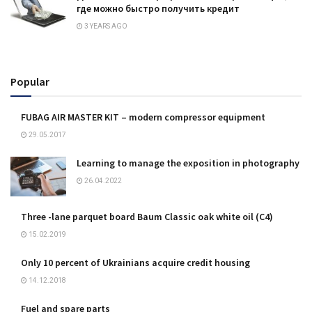
где можно быстро получить кредит
3 YEARS AGO
Popular
FUBAG AIR MASTER KIT – modern compressor equipment
29.05.2017
Learning to manage the exposition in photography
26.04.2022
Three -lane parquet board Baum Classic oak white oil (C4)
15.02.2019
Only 10 percent of Ukrainians acquire credit housing
14.12.2018
Fuel and spare parts