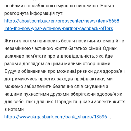
особами з ослабленою імунною системою. Більш
розгорнута інформація тут:
https://about.pumb.ua/en/presscenter/news/item/6658-
into-the-new-year-with-new-partner-cashback-offers
.
Життя з котом приносить безліч позитивних емоцій і є
незамінною частиною життя багатьох сімей. Однак,
важливо пам’ятати про відповідальність, яка йде
разом з доглядом за цими милими створіннями.
Будучи обізнаними про можливі ризики для здоров’я і
дотримуючись простих заходів профілактики, ми
можемо забезпечити безпечне співіснування з
нашими пухнастими друзями, зберігаючи здоров’я як
для себе, так і для них. Поради та цікави аспекти життя
з котами
https://www.ukrgasbank.com/bank_shares/13596-
.