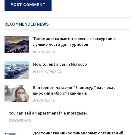
RECOMMENDED NEWS
Таормина: самые интересные экскурсии и
лучшие места для туристов
2 YEARS AGO
How to rent a car in Morocco
11 MONTHS AGO
В інтернет-магазині “Екопосуд” вас чекає
широкий вибір стаканчиків
3 YEARS AGO
You can sell an apartment in a mortgage?
8 YEARS AGO
Достоинства микрофинансовых организаций,